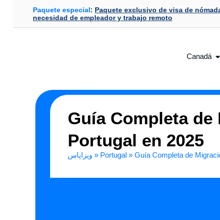
Paquete especial
:
Paquete exclusivo de visa de nómada
necesidad de empleador y trabajo remoto
Canadá
Guía Completa de M
Portugal en 2025
ویزاپاس
»
Portugal
»
Guía Completa de Migració