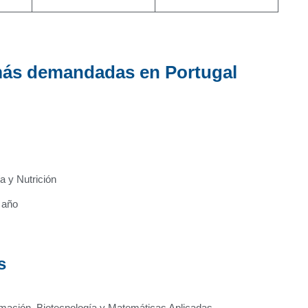
 más demandadas en Portugal
 y Nutrición
 año
s
rmación, Biotecnología y Matemáticas Aplicadas