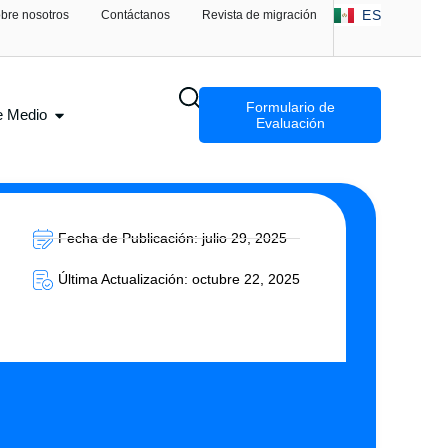
AR
ES
bre nosotros
Contáctanos
Revista de migración
FA
Formulario de
e Medio
Evaluación
Fecha de Publicación: julio 29, 2025
Última Actualización: octubre 22, 2025