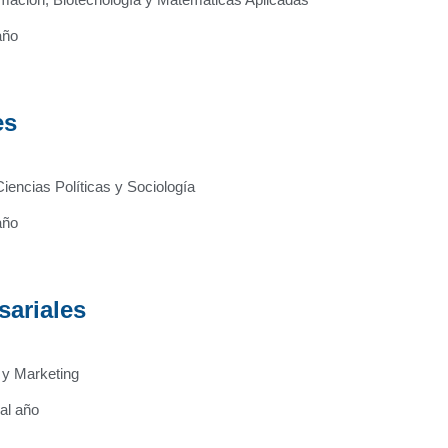
año
es
iencias Políticas y Sociología
año
sariales
 y Marketing
al año