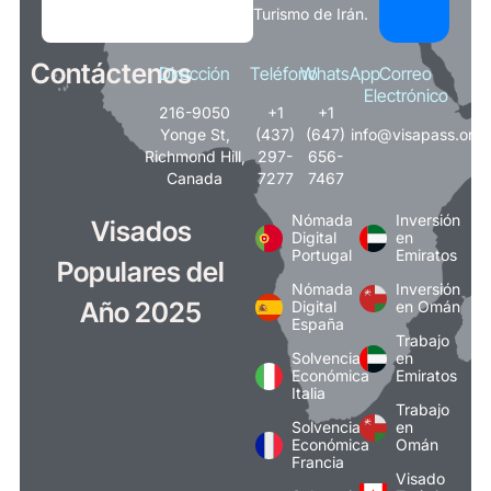
Turismo de Irán.
Contáctenos
Dirección
Teléfono
WhatsApp
Correo
Electrónico
216-9050
+1
+1
Yonge St,
(437)
(647)
info@visapass.org
Richmond Hill,
297-
656-
Canada
7277
7467
Nómada
Inversión
Visados
Digital
en
Portugal
Emiratos
Populares del
Nómada
Inversión
Año 2025
Digital
en Omán
España
Trabajo
Solvencia
en
Económica
Emiratos
Italia
Trabajo
Solvencia
en
Económica
Omán
Francia
Visado