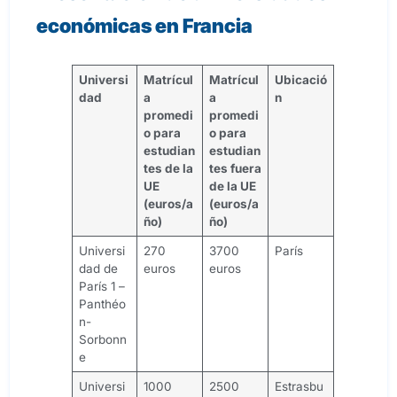
económicas en Francia
Universi
Matrícul
Matrícul
Ubicació
dad
a
a
n
promedi
promedi
o para
o para
estudian
estudian
tes de la
tes fuera
UE
de la UE
(euros/a
(euros/a
ño)
ño)
Universi
270
3700
París
dad de
euros
euros
París 1 –
Panthéo
n-
Sorbonn
e
Universi
1000
2500
Estrasbu