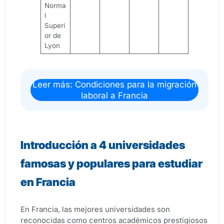
Norma
l
Superi
or de
Lyon
Leer más: Condiciones para la migración
laboral a Francia
Introducción a 4
universidades
famosas y populares para estudiar
en Francia
En Francia, las mejores universidades son
reconocidas como centros académicos prestigiosos