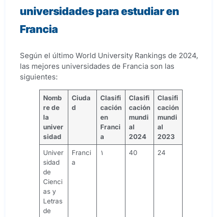
universidades para estudiar en
Francia
Según el último World University Rankings de 2024,
las mejores universidades de Francia son las
siguientes:
Nomb
Ciuda
Clasifi
Clasifi
Clasifi
re de
d
cación
cación
cación
la
en
mundi
mundi
univer
Franci
al
al
sidad
a
2024
2023
Univer
Franci
۱
40
24
sidad
a
de
Cienci
as y
Letras
de