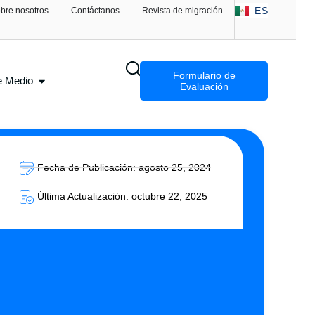
AR
ES
bre nosotros
Contáctanos
Revista de migración
FA
Formulario de
e Medio
Evaluación
Fecha de Publicación: agosto 25, 2024
Última Actualización: octubre 22, 2025