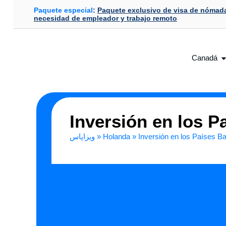
Paquete especial
:
Paquete exclusivo de visa de nómada
necesidad de empleador y trabajo remoto
Canadá
Inversión en los P
ویزاپاس
»
Holanda
»
Inversión en los Países Ba