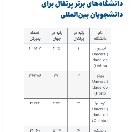
دانشگاه‌های برتر پرتغال برای
دانشجویان بین‌المللی
نام
رتبه در
رتبه در
تعداد
دانشگاه
پرتغال
جهان
پذیرش
لیسبون
1
225
49847
(Universi
dade de
Lisboa)
پورتو
2
271
36386
(Universi
dade do
Porto)
کویمبرا
3
474
21766
(Universi
dade de
Coimbra)
دانشگاه
4
534
22140