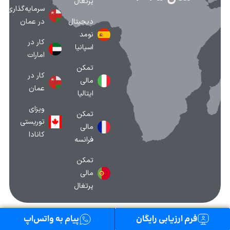
پرتغال
سرمایه‌گذاری
دیجیتال
در عمان
نومد
کار در
اسپانیا
امارات
تمکن
کار در
مالی
عمان
ایتالیا
ویزای
تمکن
توریستی
مالی
کانادا
فرانسه
تمکن
مالی
پرتغال
تمامی حقوق برای شرکت همقدم سیر مهیار محفوظ است
فرم ارزیابی رایگان
پیام به واتس‌اپ