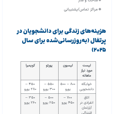
ساخت و ساز
مراکز تماس/پشتیبانی
هزینه‌های زندگی برای دانشجویان در
پرتغال (به‌روزرسانی‌شده برای سال
۲۰۲۵)
لیست
لیسبون
پورتو
کویمبرا
مورد نیاز
ماهانه
خوابگاه
800 – 500
550 –
450 –
دانشجویی
یورو
300 یورو
280 یورو
اتاق
700 –
500 –
350 –
انفرادی در
450 یورو
250 یورو
260 یورو
آپارتمان
اشتراکی