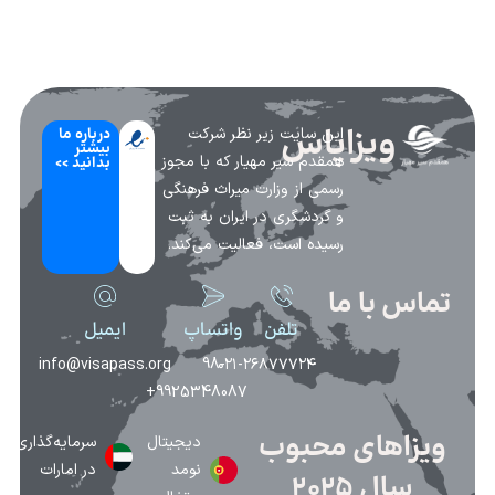
ویزاپاس
این سایت زیر نظر شرکت
درباره ما
بیشتر
همقدم سیر مهیار که با مجوز
بدانید >>
رسمی از وزارت میراث فرهنگی
و گردشگری در ایران به ثبت
رسیده است، فعالیت می‌کند.
تماس با ما
تلفن
واتساپ
ایمیل
info@visapass.org
98-
۰۲۱-۲۶۸۷۷۷۲۴
9925348087+
ویزاهای محبوب
دیجیتال
سرمایه‌گذاری
نومد
در امارات
سال 2025