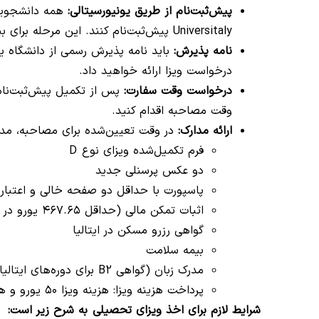
پیش‌ثبت‌نام از طریق یونیورسیتالی:
همه دانشجویانی
Universitaly پیش‌ثبت‌نام کنند. این مرحله برای بیشتر دوره‌های آموزشی الزامی است.
نامه پذیرش:
باید نامه پذیرش رسمی از دانشگاه یا
درخواست ویزا ارائه خواهید داد.
درخواست وقت سفارت:
پس از تکمیل پیش‌ثبت‌نام، 
وقت مصاحبه اقدام کنید.
ارائه مدارک:
در وقت تعیین‌شده برای مصاحبه، مدار
فرم تکمیل‌شده ویزای نوع D
دو عکس پرسنلی جدید
پاسپورت با حداقل دو صفحه خالی و اعتبار ۳ ماه پس از تاریخ پایان وی
اثبات تمکن مالی (حداقل ۴۶۷.۶۵ یورو در ماه)
گواهی رزرو مسکن در ایتالیا
بیمه سلامت
مدرک زبان (گواهی B2 برای دوره‌های ایتالیایی یا IELTS 6.0 برای دوره‌های انگلیسی)
پرداخت هزینه ویزا: هزینه ویزا ۵۰ یورو و هزینه ویزامتریک حدود ۲۹.۴۰ یورو است
شرایط لازم برای اخذ ویزای تحصیلی به شرح زیر است: