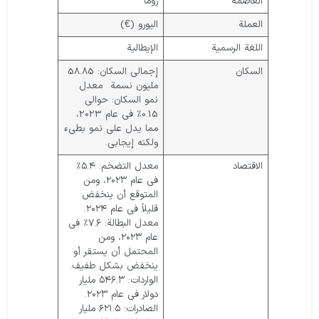
العاصمة
روما
العملة
اليورو (€)
اللغة الرسمية
الإيطالية
السكان
إجمالي السكان: 58.85
مليون نسمة معدل
نمو السكان: حوالي
0.15٪ في عام 2023،
مما يدل على نمو بطيء
ولكنه إيجابي.
الاقتصاد
معدل التضخم: ٥.٤٪
في عام ٢٠٢٣، ومن
المتوقع أن ينخفض
قليلاً في عام ٢٠٢٤.
معدل البطالة: ٧.٦٪ في
عام ٢٠٢٣، ومن
المحتمل أن يستقر أو
ينخفض بشكل طفيف.
الواردات: ٥٤٦.٣ مليار
دولار في عام ٢٠٢٣.
الصادرات: ٦٢١.٥ مليار