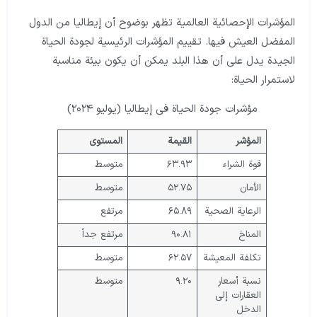
المؤشرات الإحصائية العالمية تظهر بوضوح أن إيطاليا من الدول
المفضل العيش فيها. تقييم المؤشرات الرئيسية لجودة الحياة
الجيدة يدل على أن هذا البلد يمكن أن يكون بيئة مناسبة
لاستمرار الحياة:
مؤشرات جودة الحياة في إيطاليا (يوليو ٢٠٢٤)
المؤشر
القيمة
المستوى
قوة الشراء
٦٣.٩٣
متوسط
الأمان
٥٢.٧٥
متوسط
الرعاية الصحية
٦٥.٨٩
مرتفع
المناخ
٩٠.٨١
مرتفع جداً
تكلفة المعيشة
٦٢.٥٧
متوسط
نسبة أسعار
٩.٢٠
متوسط
العقارات إلى
الدخل