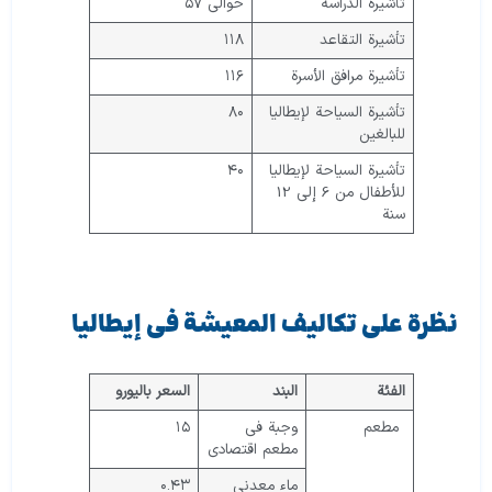
تأشيرة الدراسة
حوالي ٥٧
تأشيرة التقاعد
١١٨
تأشيرة مرافق الأسرة
١١٦
تأشيرة السياحة لإيطاليا
٨٠
للبالغين
تأشيرة السياحة لإيطاليا
٤٠
للأطفال من 6 إلى 12
سنة
نظرة على تكاليف المعيشة في إيطاليا
الفئة
البند
السعر باليورو
مطعم
وجبة في
١٥
مطعم اقتصادي
ماء معدني
٠.٤٣