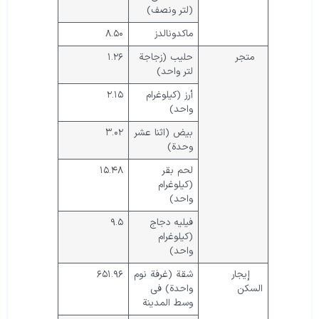
(لتر ونصف)
ماكدونالدز
٨.٥٠
متجر
حليب (زجاجة
١.٢٦
لتر واحد)
أرز (كيلوغرام
٢.١٥
واحد)
بيض (اثنا عشر
٣.٠٢
وحدة)
لحم بقر
١٥.٤٨
(كيلوغرام
واحد)
فيليه دجاج
٩.٥
(كيلوغرام
واحد)
إيجار
شقة (غرفة نوم
٦٥١.٩٦
السكن
واحدة) في
وسط المدينة