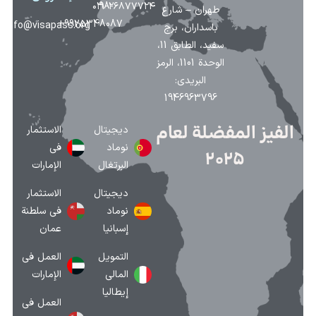
۰۲۱-۲۶۸۷۷۷۲۴
98-
طهران – شارع
9925348087+
info@visapass.org
باسداران، برج
سفيد، الطابق 11،
الوحدة 1101، الرمز
البريدي:
1946963796
الفيز المفضلة لعام
ديجيتال
الاستثمار
نوماد
في
2025
البرتغال
الإمارات
ديجيتال
الاستثمار
نوماد
في سلطنة
إسبانيا
عمان
التمويل
العمل في
المالي
الإمارات
إيطاليا
العمل في