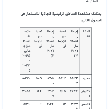
المتنوعة.
يمكنك مشاهدة المناطق الرئيسية الجاذبة للاستثمار في
الجدول التالي:
المنط
إجمال
نسبة
إجمال
نسبة
متوس
قة
ي
من
ي
من
ط
الاستث
الإجما
الاستث
الإجما
الاستث
مار
لي
مار
لي
مار
إج
(202
(202
مالي
(2019
2)
3)
-
2023
)
مدريد
1532
54.3
1755
50.7
18220
0
3
كتالوني
4644
16.5
393
11.4
3688
ا
7
فالنسي
337
12
2064
6
1536