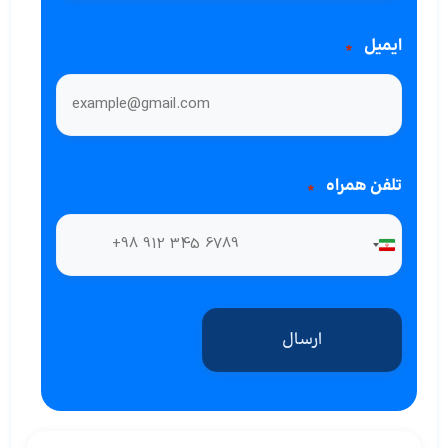
ایمیل
*
تلفن همراه
*
Iran +98