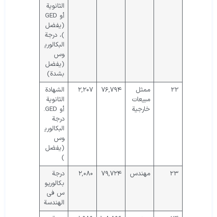
الثانوية
أو GED
(يفضل
)، درجة
البكالوري
وس
(يفضل
بشدة)
22
ممثل
۷۶,۷۹۴
۲,۲۰۷
الشهادة
مبيعات
الثانوية
خارجية
أو GED.
درجة
البكالوري
وس
(يفضل
)
23
مهندس
۷۹,۷۲۴
۲,۰۸۰
درجة
بكالوريو
س في
الهندسة