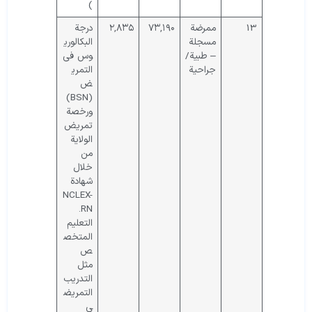
)
13
ممرضة
۷۳,۱۹۰
۲,۸۳۵
درجة
مسجلة
البكالوري
– طبية/
وس في
جراحية
التمري
ض
(BSN)
ورخصة
تمريض
الولاية
من
خلال
شهادة
NCLEX-
RN.
التعليم
المتخص
ص
مثل
التدريب
التمريض
ي