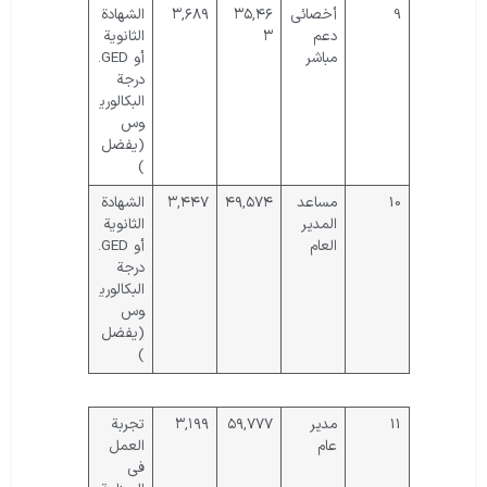
9
أخصائي
۳۵,۴۶
۳,۶۸۹
الشهادة
دعم
۳
الثانوية
مباشر
أو GED.
درجة
البكالوري
وس
(يفضل
)
10
مساعد
۴۹,۵۷۴
۳,۴۴۷
الشهادة
المدير
الثانوية
العام
أو GED.
درجة
البكالوري
وس
(يفضل
)
11
مدير
۵۹,۷۷۷
۳,۱۹۹
تجربة
عام
العمل
في