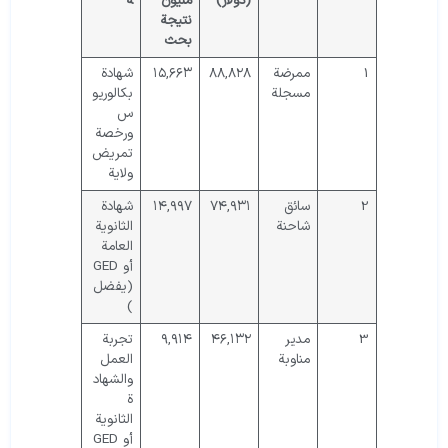
(دولار)
مليون
ة
نتيجة
بحث
1
ممرضة
٨٨,٨٢٨
١٥,٦٦٣
شهادة
مسجلة
بكالوريو
س
ورخصة
تمريض
ولاية
2
سائق
٧٤,٩٣١
١٤,٩٩٧
شهادة
شاحنة
الثانوية
العامة
أو GED
(يفضل
)
3
مدير
٤٦,١٣٢
٩,٩١٤
تجربة
مناوبة
العمل
والشهاد
ة
الثانوية
أو GED