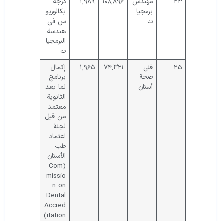
24
مهندس
۱۰۸,۸۹۶
۱,۹۸۹
درجة
برمجيا
بكالوريو
ت
س في
هندسة
البرمجيا
ت
25
فني
۷۴,۳۲۱
۱,۹۶۵
إكمال
صحة
برنامج
أسنان
لما بعد
الثانوية
معتمد
من قبل
لجنة
اعتماد
طب
الأسنان
(Com
missio
n on
Dental
Accred
itation)