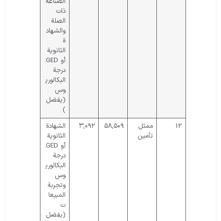
الصناعة
ذات
الصلة
والشهاد
ة
الثانوية
أو GED.
درجة
البكالوري
وس
(يفضل
)
12
ممثل
۵۸,۵۰۹
۳,۰۹۲
الشهادة
تأمين
الثانوية
أو GED.
درجة
البكالوري
وس
وتجربة
المبيعا
ت
(يفضل