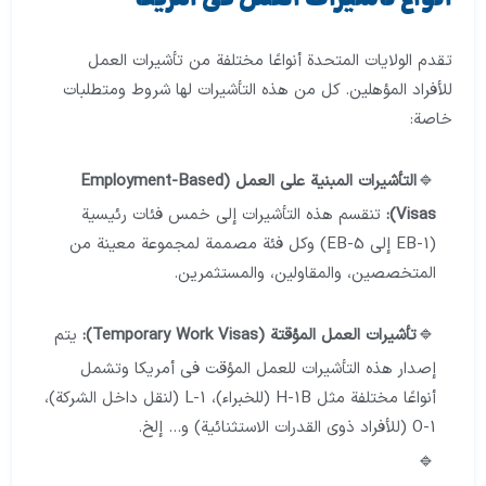
تقدم الولايات المتحدة أنواعًا مختلفة من تأشيرات العمل
للأفراد المؤهلين. كل من هذه التأشيرات لها شروط ومتطلبات
خاصة:
التأشيرات المبنية على العمل (Employment-Based
Visas):
تنقسم هذه التأشيرات إلى خمس فئات رئيسية
(EB-1 إلى EB-5) وكل فئة مصممة لمجموعة معينة من
المتخصصين، والمقاولين، والمستثمرين.
تأشيرات العمل المؤقتة (Temporary Work Visas):
يتم
إصدار هذه التأشيرات للعمل المؤقت في أمريكا وتشمل
أنواعًا مختلفة مثل H-1B (للخبراء)، L-1 (لنقل داخل الشركة)،
O-1 (للأفراد ذوي القدرات الاستثنائية) و… إلخ.