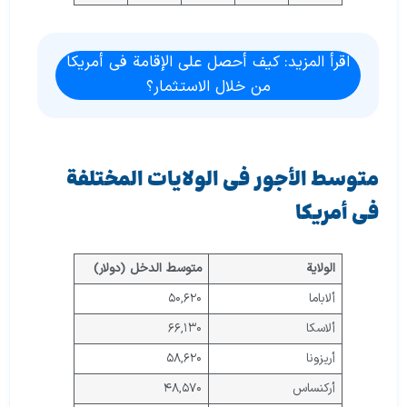
اقرأ المزيد: كيف أحصل على الإقامة في أمريكا
من خلال الاستثمار؟
متوسط الأجور في الولايات المختلفة
في أمريكا
الولاية
متوسط الدخل (دولار)
ألاباما
۵۰,۶۲۰
ألاسكا
۶۶,۱۳۰
أريزونا
۵۸,۶۲۰
أركنساس
۴۸,۵۷۰