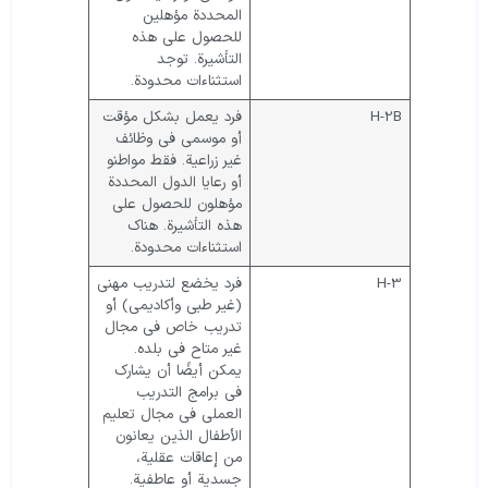
المحددة مؤهلين
للحصول على هذه
التأشيرة. توجد
استثناءات محدودة.
H-2B
فرد يعمل بشكل مؤقت
أو موسمي في وظائف
غير زراعية. فقط مواطنو
أو رعايا الدول المحددة
مؤهلون للحصول على
هذه التأشيرة. هناك
استثناءات محدودة.
H-3
فرد يخضع لتدريب مهني
(غير طبي وأكاديمي) أو
تدريب خاص في مجال
غير متاح في بلده.
يمكن أيضًا أن يشارك
في برامج التدريب
العملي في مجال تعليم
الأطفال الذين يعانون
من إعاقات عقلية،
جسدية أو عاطفية.