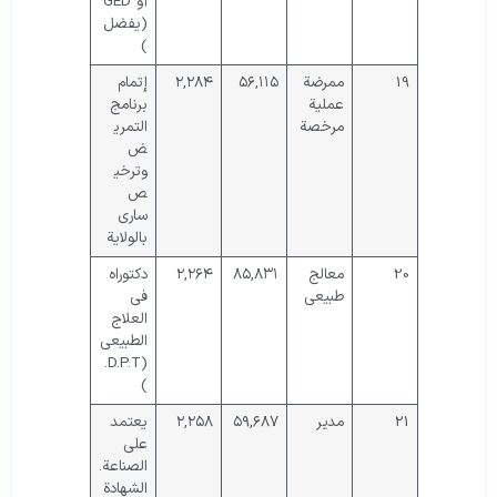
أو GED
(يفضل
)
19
ممرضة
۵۶,۱۱۵
۲,۲۸۴
إتمام
عملية
برنامج
مرخصة
التمري
ض
وترخي
ص
ساري
بالولاية
20
معالج
۸۵,۸۳۱
۲,۲۶۴
دكتوراه
طبيعي
في
العلاج
الطبيعي
(D.P.T.
)
21
مدير
۵۹,۶۸۷
۲,۲۵۸
يعتمد
على
الصناعة.
الشهادة