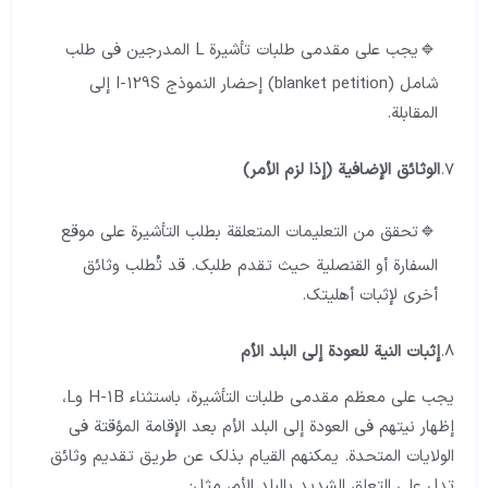
يجب على مقدمي طلبات تأشيرة L المدرجين في طلب
شامل (blanket petition) إحضار النموذج I-129S إلى
المقابلة.
7.
الوثائق الإضافية (إذا لزم الأمر)
تحقق من التعليمات المتعلقة بطلب التأشيرة على موقع
السفارة أو القنصلية حيث تقدم طلبك. قد تُطلب وثائق
أخرى لإثبات أهليتك.
8.
إثبات النية للعودة إلى البلد الأم
يجب على معظم مقدمي طلبات التأشيرة، باستثناء H-1B وL،
إظهار نيتهم في العودة إلى البلد الأم بعد الإقامة المؤقتة في
الولايات المتحدة. يمكنهم القيام بذلك عن طريق تقديم وثائق
تدل على التعلق الشديد بالبلد الأم، مثل: