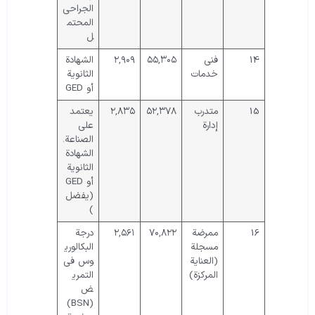
الجراحي
المحتم
ل
14
فني
۵۵,۳۰۵
۲,۹۰۹
الشهادة
خدمات
الثانوية
أو GED
15
متدرب
۵۲,۳۷۸
۲,۸۳۵
يعتمد
إدارة
على
الصناعة.
الشهادة
الثانوية
أو GED
(يفضل
)
16
ممرضة
۷۰,۸۲۲
۲,۵۶۱
درجة
مسجلة
البكالوري
(العناية
وس في
المركزة)
التمري
ض
(BSN)