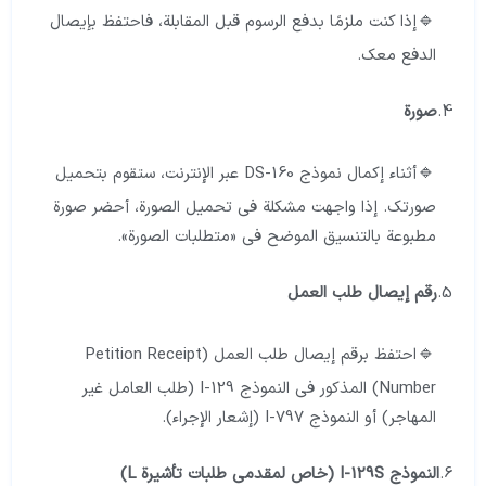
إذا كنت ملزمًا بدفع الرسوم قبل المقابلة، فاحتفظ بإيصال
الدفع معك.
4.
صورة
أثناء إكمال نموذج DS-160 عبر الإنترنت، ستقوم بتحميل
صورتك. إذا واجهت مشكلة في تحميل الصورة، أحضر صورة
مطبوعة بالتنسيق الموضح في «متطلبات الصورة».
5.
رقم إيصال طلب العمل
احتفظ برقم إيصال طلب العمل (Petition Receipt
Number) المذكور في النموذج I-129 (طلب العامل غير
المهاجر) أو النموذج I-797 (إشعار الإجراء).
6.
النموذج I-129S (خاص لمقدمي طلبات تأشيرة L)