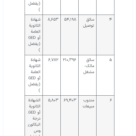
(يفضل
)
4
سائق
۵۴,۱۹۸
۸,۶۵۳
شهادة
توصيل
الثانوية
العامة
أو GED
(يفضل
)
5
سائق
۲۱۰,۳۹۶
۶,۷۸۲
شهادة
مالك-
الثانوية
مشغل
العامة
أو GED
(يفضل
)
6
مندوب
۶۹,۴۰۳
۵,۸۰۳
الشهادة
مبيعات
الثانوية
أو GED.
درجة
البكالوري
وس