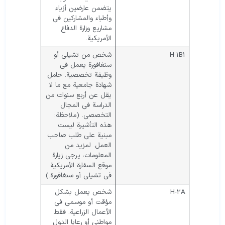
يتضمن عارضين أزياء
وأطباء والمشاركين في
مشاريع وزارة الدفاع
الأمريكية.
H-1B1
شخص من تشيلي أو
سنغافورة يعمل في
وظيفة تخصصية. حامل
شهادة جامعية مع ما لا
يقل عن أربع سنوات من
الدراسة في المجال
التخصصي. (ملاحظة:
هذه التأشيرة ليست
مبنية على طلب صاحب
العمل. لمزيد من
المعلومات، يرجى زيارة
موقع السفارة الأمريكية
في تشيلي أو سنغافورة.)
H-2A
شخص يعمل بشكل
مؤقت أو موسمي في
الأعمال الزراعية. فقط
مواطني أو رعايا الدول