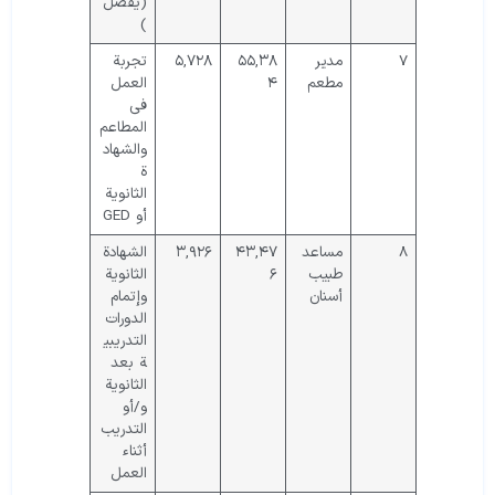
(يفضل
)
7
مدير
۵۵,۳۸
۵,۷۲۸
تجربة
مطعم
۴
العمل
في
المطاعم
والشهاد
ة
الثانوية
أو GED
8
مساعد
۴۳,۴۷
۳,۹۲۶
الشهادة
طبيب
۶
الثانوية
أسنان
وإتمام
الدورات
التدريبي
ة بعد
الثانوية
و/أو
التدريب
أثناء
العمل