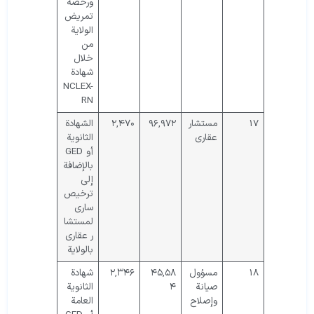
ورخصة
تمريض
الولاية
من
خلال
شهادة
NCLEX-
RN
17
مستشار
۹۶,۹۷۲
۲,۴۷۰
الشهادة
عقاري
الثانوية
أو GED
بالإضافة
إلى
ترخيص
ساري
لمستشا
ر عقاري
بالولاية
18
مسؤول
۴۵,۵۸
۲,۳۴۶
شهادة
صيانة
۴
الثانوية
وإصلاح
العامة