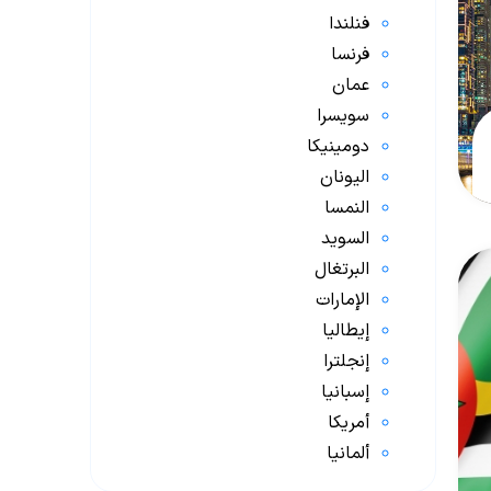
فنلندا
فرنسا
عمان
سويسرا
دومينيكا
اليونان
النمسا
السويد
البرتغال
الإمارات
إيطاليا
إنجلترا
إسبانيا
أمريكا
ألمانيا