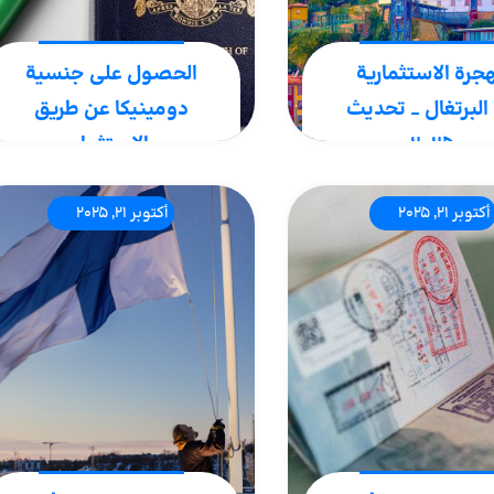
هجرة الاستثمارية
الحصول على جنسية
 البرتغال _ تحديث
دومينيكا عن طريق
۲۰۲۵
الاستثمار
نت مهتمًا بالحصول على
الجنسية الدومينيكية عن
أكتوبر 21, 2025
أكتوبر 21, 2025
مة في البرتغال، الهجرة
طريق الاستثمار، أسرع طريقة
ثمارية إلى البرتغال عبر
للحصول على جنسية هذا
البرتغال الذهبية يمكن
البلد. يمكنك بدون متطلبات
ون مناسبة لك. الفيزا
مثل الإقامة الدائمة في
ية للبرتغال تعد واحدة
دومينيكا، فقط بالاستثمار
بحد أدنى 200000 ألف دولار..