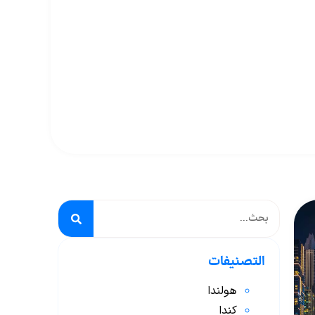
التصنيفات
هولندا
كندا