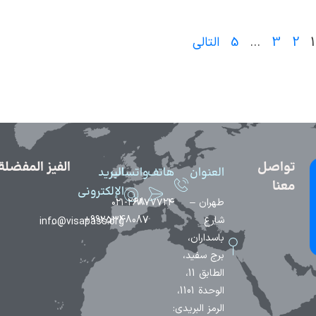
1
2
3
…
5
التالي
تواصل
الفيز المفضلة لعا
العنوان
هاتف
واتساب
البريد
معنا
الإلكتروني
طهران –
98-
۰۲۱-۲۶۸۷۷۷۲۴
شارع
9925348087+
info@visapass.org
باسداران،
برج سفيد،
الطابق 11،
الوحدة 1101،
الرمز البريدي: