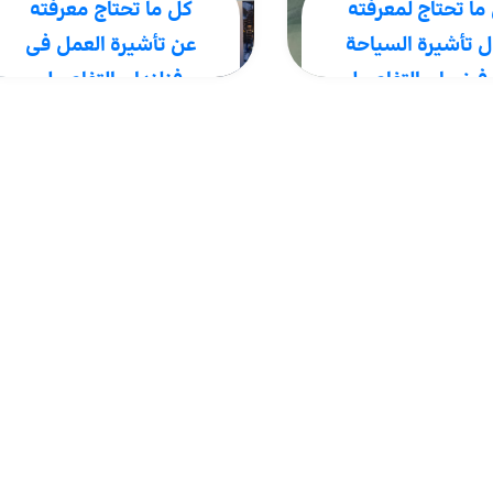
ما تحتاج لمعرفته
كل ما تحتاج معرفته
 تأشيرة السياحة
عن تأشيرة العمل في
فرنسا + التفاصيل
فنلندا + التفاصيل
فرنسا بفضل معالمها
فنلندا، دولة ذات تعداد
يخية مثل برج إيفل
سكاني يقارب 5.5 مليون
النصر بباريس أو
نسمة، تُعتبر من أفضل
فها الفريدة مثل متحف
الوجهات للهجرة للعمل
ر ومتحف أورسيه، واحدة
والعيش بسبب جودة الحياة
ثر الوجهات السياحية
العالية، والنظام التعليمي
في العالم...
المتقدم، والتوازن المناسب
بين العمل..