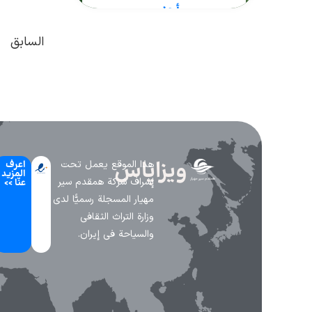
أجنبي
هل تنوي بدء عمل تجاري
السابق
في سويسرا؟ من المثير
للاهتمام أن دولة سويسرا لا
تمتلك تأشيرة معروفة باسم
تأشيرة ريادة الأعمال أو
الشركات الناشئة، لكنها تتيح
لرواد..
ویزاپاس
هذا الموقع يعمل تحت
اعرف
المزيد
إشراف شركة همقدم سير
عنّا >>
مهیار المسجلة رسميًّا لدى
وزارة التراث الثقافي
والسياحة في إيران.