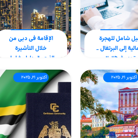
يل شامل للهجرة
الإقامة في دبي من
الية إلى البرتغال _
خلال التأشيرة
تحديث ٢٠٢٥
الذهبية: دليل شامل
للشروط والمزايا
 أن الهجرة للعمل إلى
أكتوبر 21, 2025
أكتوبر 21, 2025
غال والإقامة لمدة تصل
التأشيرة الذهبية لدبي أو ما
خمس سنوات للحصول
يُعرف بالتأشيرة الذهبية،
لإقامة الدائمة لهذا البلد.
تقدم فرصة فريدة للإقامة
افة إلى ذلك، يمكن
طويلة الأجل لمدة 5 أو 10
تك أيضًا القدوم معك
سنوات دون الحاجة إلى
..
التجديد المتكرر. التأشيرة
الذهبية لدبي..