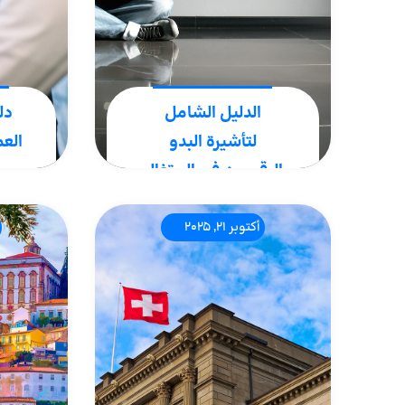
الدليل الشامل
دل
لتأشيرة البدو
العم
الرقميين في البرتغال
_ تحديث 2025
يمكنك
أكتوبر 21, 2025
البرت
إذا كنت تعمل عن بُعد
إلى 
وتعتزم الحصول على إقامة
على ا
في بلد أوروبي، فإن البرتغال
بالإض
توفر لك هذه الفرصة. تأشيرة
لعائل
البرتغال للرحل الرقميين تم
كرفقاء
تقديمها في عام 2022..