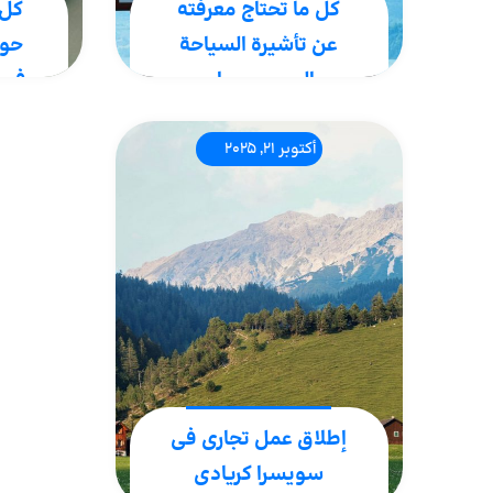
كل ما تحتاج معرفته
كل 
عن تأشيرة السياحة
حول
إلى سويسرا +
في 
التفاصيل
تعد 
أكتوبر 21, 2025
التار
سويس، البلد المعروف
وقوس 
بشوكولاته الفاخرة وساعاته
متاح
الفاخرة، يمكن أن يكون
اللوف
وجهة جذابة لقضاء عطلتك.
من أك
للوصول إلى هذا الوجهة، كما
شهرة 
هو الحال مع أي بلد أوروبي
آخر، من..
إطلاق عمل تجاري في
سويسرا كريادي