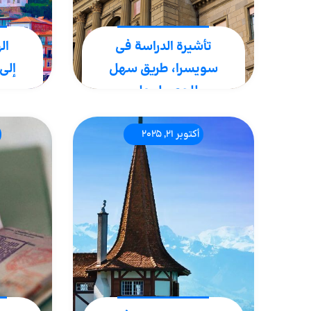
تأشيرة الدراسة في
ال
سويسرا، طريق سهل
إلى
للحصول على
الجنسية السويسرية
إذا ك
أكتوبر 21, 2025
الإقا
تأشيرة الدراسة في سويسرا
الاست
هي واحدة من أسهل الطرق
فيزا 
لتجربة الحياة في هذا البلد
أن تك
الرائع. هذه التأشيرة مخصصة
الذهب
للطلاب الذين تم قبولهم في
من..
إحدى الجامعات السويسرية.
للحصول..